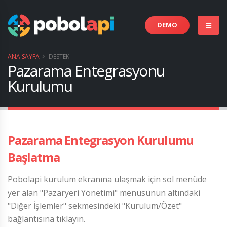
DEMO
ANA SAYFA
DESTEK
Pazarama Entegrasyonu
Kurulumu
Pazarama Entegrasyon Kurulumu
Başlatma
Pobolapi kurulum ekranına ulaşmak için sol menüde
yer alan "Pazaryeri Yönetimi" menüsünün altındaki
"Diğer İşlemler" sekmesindeki "Kurulum/Özet"
bağlantısına tıklayın.