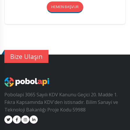
HEMEN BAŞVUR
Bize Ulaşın
Pobolapi 3065 Sayılı KDV Kanunu Geçici 20. Madde 1.
Fıkra Kapsamında KDV'den istisnadır. Bilim Sanayi ve
Teknoloji Bakanlığı Proje Kodu 59988