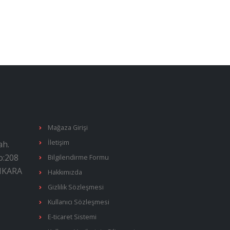
Mağaza Girişi
İletişim
ah.
o:208
Bilgilendirme Formu
ANKARA
Hakkımızda
Gizlilik Sözleşmesi
Kullanıcı Sözleşmesi
E-ticaret Sistemi