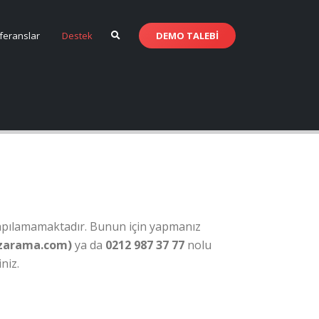
DEMO
TALEBİ
feranslar
Destek
apılamamaktadır. Bunun için yapmanız
azarama.com)
ya da
0212 987 37 77
nolu
niz.