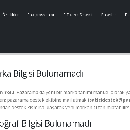
Özellikler
Entegrasyonlar
E-Ticaret Sistemi
Paketler
Re
ka Bilgisi Bulunamadı
 Yolu:
Pazarama'da yeni bir marka tanımı manuel olarak y
en; pazarama destek ekibine mail atmak
(saticidestek@p
ndan destek kısmına ulaşarak yeni markanızı tanımlatabilirsi
oğraf Bilgisi Bulunamadı