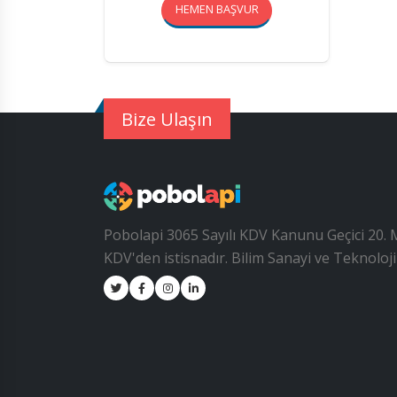
HEMEN BAŞVUR
Bize Ulaşın
Pobolapi 3065 Sayılı KDV Kanunu Geçici 20.
KDV'den istisnadır. Bilim Sanayi ve Teknoloj