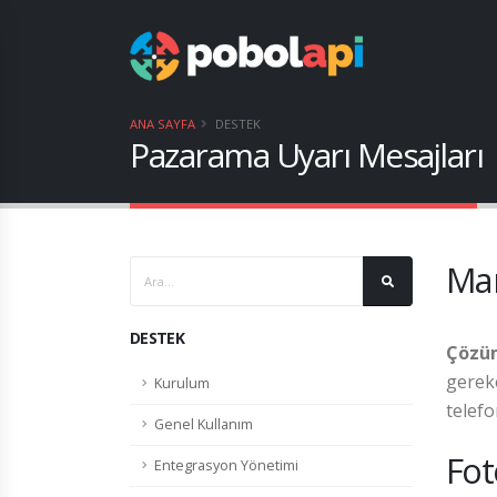
ANA SAYFA
DESTEK
Pazarama Uyarı Mesajları
Mar
DESTEK
Çözüm
gerek
Kurulum
telefo
Genel Kullanım
Fot
Entegrasyon Yönetimi