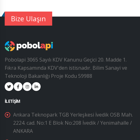
Bize Ulaşın
Pobolapi 3065 Sayılı KDV Kanunu Geçici 20. Madde 1.
Fıkra Kapsamında KDV'den istisnadır. Bilim Sanayi ve
Teknoloji Bakanlığı Proje Kodu 59988
İLETIŞIM
Ankara Teknopark TGB Yerleşkesi İvedik OSB Mah.
2224. cad. No:1 E Blok No:208 İvedik / Yenimahalle /
ANKARA