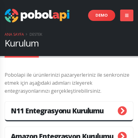
DEMO
ANA SAYFA
DESTEK
Kurulum
Pobolapi ile ürünlerinizi pazaryerleriniz ile senkronize
etmek için aşağıdaki adımları izleyerek
entegrasyonlarınızı gerçekleştirebilirsiniz.
N11 Entegrasyonu Kurulumu
Amazon Entegrasyon Kurulumu