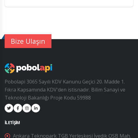
Bize Ulaşın
Pobolapi 3065 Sayılı KDV Kanunu Geçici 20. Madde 1.
Fıkra Kapsamında KDV'den istisnadır. Bilim Sanayi ve
Teknoloji Bakanlığı Proje Kodu 59988
İLETIŞIM
Ankara Teknopark TGB Yerleşkesi İvedik OSB Mah.