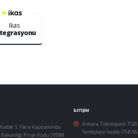
İkas
tegrasyonu
İLETIŞIM
Ankara Teknopark TGB
 Madde 1. Fıkra Kapsamında
Yerleşkesi İvedik OSB M
i Bakanlığı Proje Kodu 59988