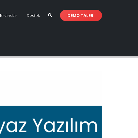
DEMO
TALEBİ
feranslar
Destek