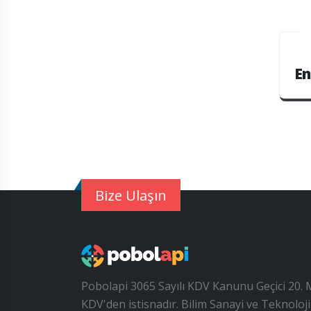
En
Bize Ulaşın
Pobolapi 3065 Sayılı KDV Kanunu Geçici 20.
KDV'den istisnadır. Bilim Sanayi ve Teknoloj