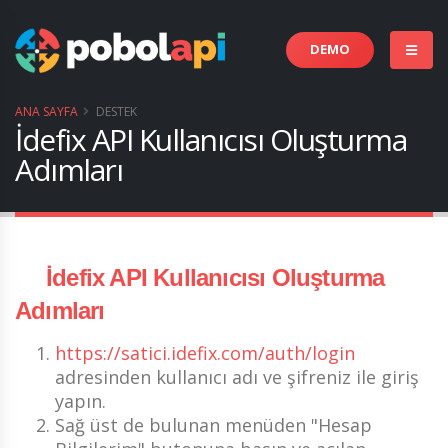
DEMO
ANA SAYFA
DESTEK
İdefix API Kullanıcısı Oluşturma
Adımları
İdefix API Kullanıcısı Oluşturma
Adımları
https://satici.idefix.com/auth/login
adresinden kullanıcı adı ve şifreniz ile giriş
yapın.
Sağ üst de bulunan menüden "Hesap