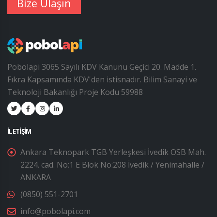
Bize Ulaşın
Pobolapi 3065 Sayılı KDV Kanunu Geçici 20. Madde 1.
Fıkra Kapsamında KDV'den istisnadır. Bilim Sanayi ve
Teknoloji Bakanlığı Proje Kodu 59988
İLETIŞIM
Ankara Teknopark TGB Yerleşkesi İvedik OSB Mah.
2224. cad. No:1 E Blok No:208 İvedik / Yenimahalle /
ANKARA
(0850) 551-2701
info@pobolapi.com